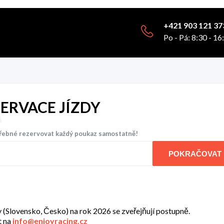
+421 903 121 37
Po - Pá: 8:30 - 16
ERVACE JÍZDY
třebné rezervovat každý poukaz samostatně!
POKRAČOVAT
y (Slovensko, Česko) na rok 2026 se zveřejňují postupně.
t na
info@enjoyracing.cz