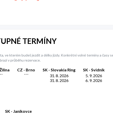
UPNÉ TERMÍNY
a, ve kterém budeš jezdit a délky jízdy. Konkrétní volné termíny a časy se
brazí v průběhu rezervace.
Žilina
CZ - Brno
SK - Slovakia Ring
SK - Svidník
--
---
31. 8. 2026
5. 9. 2026
31. 8. 2026
6. 9. 2026
SK - Janíkovce