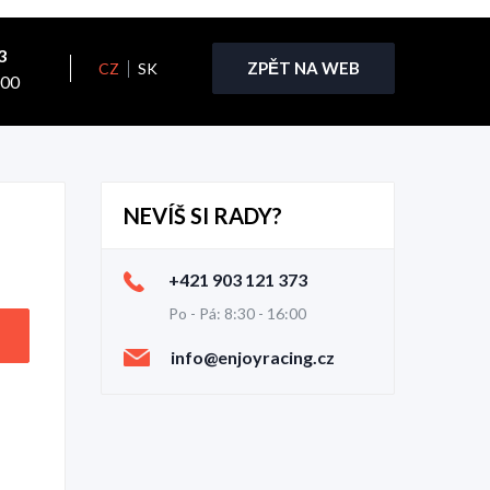
3
ZPĚT NA WEB
CZ
SK
:00
NEVÍŠ SI RADY?
+421 903 121 373
Po - Pá: 8:30 - 16:00
info@enjoyracing.cz